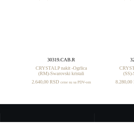
30319.CAB.R
3
CRYSTALP nakit -Ogrlica
CRYSTA
(RM)-Swarovski kristali
(SS)-
2.640,00
RSD
8.280,00
cene su sa PDV-om