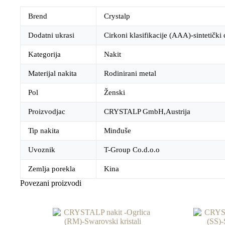
Brend
Crystalp
Dodatni ukrasi
Cirkoni klasifikacije (AAA)-sintetički
Kategorija
Nakit
Materijal nakita
Rodinirani metal
Pol
Ženski
Proizvodjac
CRYSTALP GmbH,Austrija
Tip nakita
Minđuše
Uvoznik
T-Group Co.d.o.o
Zemlja porekla
Kina
Povezani proizvodi