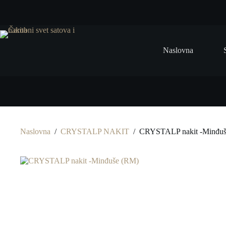
Preskoči
na
Naslovna
Naslovna
/
CRYSTALP NAKIT
/
CRYSTALP nakit -Minđu