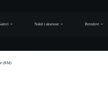
Satovi
Nakit i aksesoar
Brendovi
še (RM)