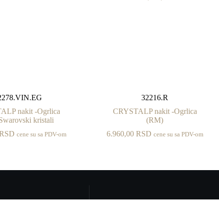
2278.VIN.EG
32216.R
LP nakit -Ogrlica
CRYSTALP nakit -Ogrlica
Swarovski kristali
(RM)
RSD
6.960,00
RSD
cene su sa PDV-om
cene su sa PDV-om