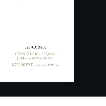
32376.CRY.R
CRYSTALP nakit -Ogrlica
(RM)-Swarovski kristali
6.720,00
RSD
cene su sa PDV-om