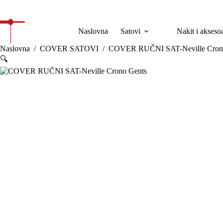
Preskoči
na
Naslovna
Satovi
Nakit i akseso
Naslovna
/
COVER SATOVI
/
COVER RUČNI SAT-Neville Cron
🔍