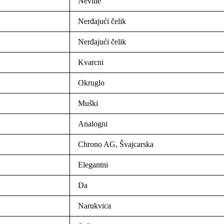
Neville
Nerđajući čelik
Nerđajući čelik
Kvarcni
Okruglo
Muški
Analogni
Chrono AG, Švajcarska
Elegantni
Da
Narukvica