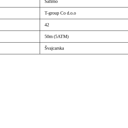
Safirno
T-group Co d.o.o
42
50m (5ATM)
Švajcarska