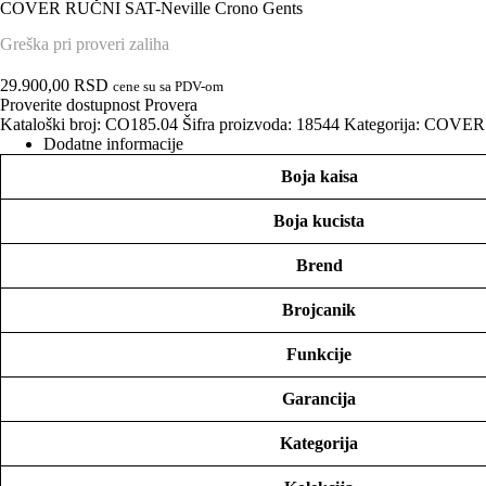
COVER RUČNI SAT-Neville Crono Gents
Greška pri proveri zaliha
29.900,00
RSD
cene su sa PDV-om
Proverite dostupnost
Provera
Kataloški broj:
CO185.04
Šifra proizvoda:
18544
Kategorija:
COVER
Dodatne informacije
Boja kaisa
Boja kucista
Brend
Brojcanik
Funkcije
Garancija
Kategorija