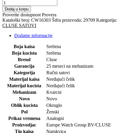
CLUSE
RUČNI
Dodaj u korpu
SAT-
Proverite dostupnost
Provera
Retro
Kataloški broj:
CW16303
Šifra proizvoda:
29709
Kategorija:
70S
CLUSE SATOVI
Mini
količina
Dodatne informacije
Boja kaisa
Srebrna
Boja kucista
Srebrna
Brend
Cluse
Garancija
25 meseci na mehanizam
Kategorija
Ručni satovi
Materijal kaisa
Nerđajući čelik
Materijal kucista
Nerđajući čelik
Mehanizam
Kvarcni
Novo
Novo
Oblik kucista
Okruglo
Pol
Ženski
Prikaz vremena
Analogni
Proizvodjac
Europe Watch Group BV/CLUSE
Tip kaisa
Narukvica