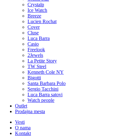
Crystalp
Ice Watch
Breeze
Lucien Rochat
Cover
Cluse
Luca Barra
Casio
Freelook
2Jewels
La Petite Story
TW Steel
Kenneth Cole NY
Bigotti
Santa Barbara Polo
Sergio Tacchini
Luca Barra satovi
Watch people
Outlet
Prodajna mesta
Vesti
O nama
Kontakt