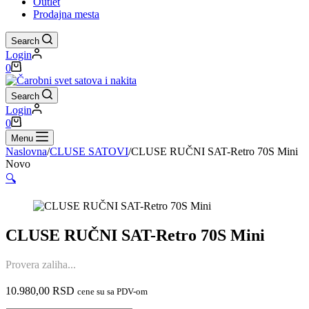
Outlet
Prodajna mesta
Search
Login
Shopping
0
cart
Search
Login
Shopping
0
cart
Menu
Naslovna
/
CLUSE SATOVI
/
CLUSE RUČNI SAT-Retro 70S Mini
Novo
🔍
CLUSE RUČNI SAT-Retro 70S Mini
Provera zaliha...
10.980,00
RSD
cene su sa PDV-om