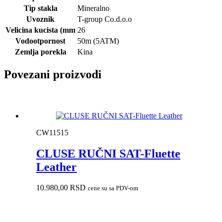
Tip stakla
Mineralno
Uvoznik
T-group Co.d.o.o
Velicina kucista (mm
26
Vodootpornost
50m (5ATM)
Zemlja porekla
Kina
Povezani proizvodi
CW11515
CLUSE RUČNI SAT-Fluette
Leather
10.980,00
RSD
cene su sa PDV-om