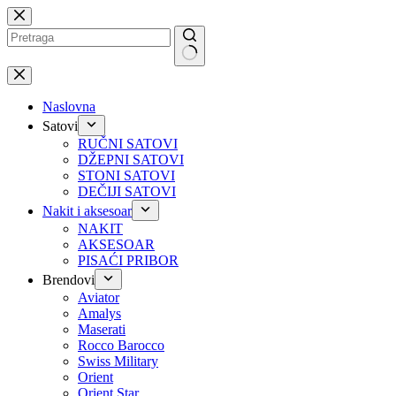
Preskoči
na
No
results
Naslovna
Satovi
RUČNI SATOVI
DŽEPNI SATOVI
STONI SATOVI
DEČIJI SATOVI
Nakit i aksesoar
NAKIT
AKSESOAR
PISAĆI PRIBOR
Brendovi
Aviator
Amalys
Maserati
Rocco Barocco
Swiss Military
Orient
Orient Star