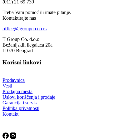
(011) 21 69 739
Treba Vam pomoć ili imate pitanje.
Kontaktirajte nas
office@tgroupco.co.rs
T Group Co. d.o.o.
Bežanijskih ilegalaca 20a
11070 Beograd
Korisni linkovi
Prodavnica
Vesti
Prodajna mesta
Uslovi koriščenja i prodaje
Garancija i servis
Politika privatnosti
Kontakt