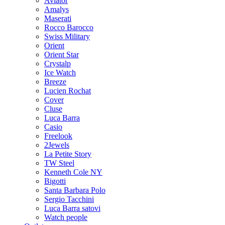
Aviator
Amalys
Maserati
Rocco Barocco
Swiss Military
Orient
Orient Star
Crystalp
Ice Watch
Breeze
Lucien Rochat
Cover
Cluse
Luca Barra
Casio
Freelook
2Jewels
La Petite Story
TW Steel
Kenneth Cole NY
Bigotti
Santa Barbara Polo
Sergio Tacchini
Luca Barra satovi
Watch people