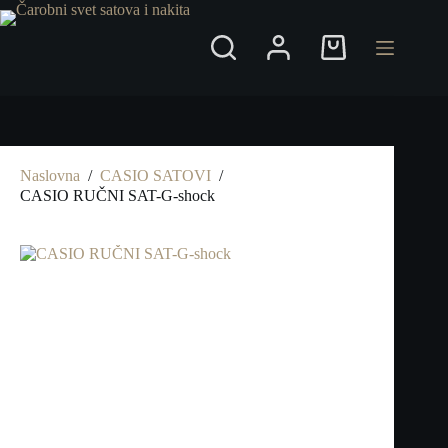
Preskoči
na
Shopping
cart
Naslovna
/
CASIO SATOVI
/
CASIO RUČNI SAT-G-shock