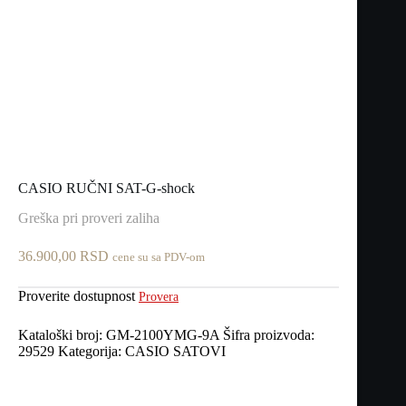
CASIO RUČNI SAT-G-shock
Greška pri proveri zaliha
36.900,00
RSD
cene su sa PDV-om
Proverite dostupnost
Provera
Kataloški broj:
GM-2100YMG-9A
Šifra proizvoda:
29529
Kategorija:
CASIO SATOVI