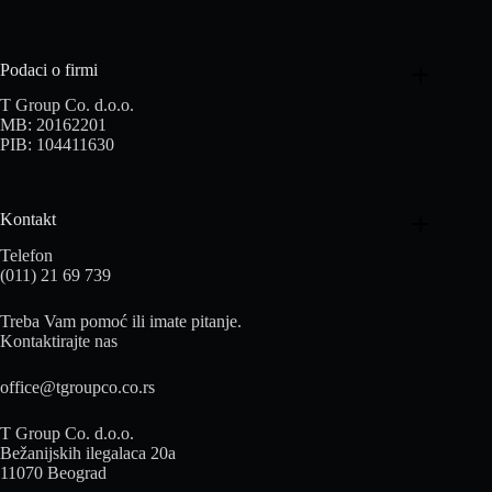
Podaci o firmi
T Group Co. d.o.o.
MB: 20162201
PIB: 104411630
Kontakt
Telefon
(011) 21 69 739
Treba Vam pomoć ili imate pitanje.
Kontaktirajte nas
office@tgroupco.co.rs
T Group Co. d.o.o.
Bežanijskih ilegalaca 20a
11070 Beograd