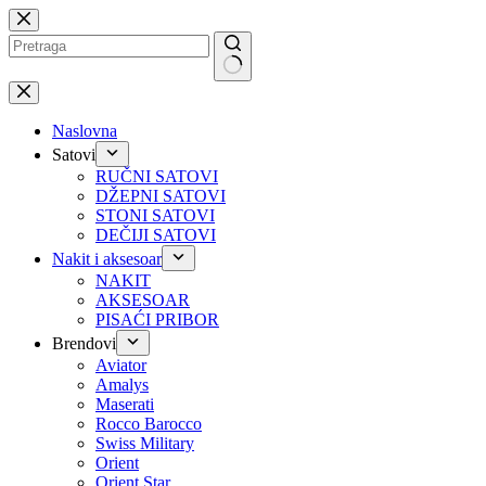
Preskoči
na
No
results
Naslovna
Satovi
RUČNI SATOVI
DŽEPNI SATOVI
STONI SATOVI
DEČIJI SATOVI
Nakit i aksesoar
NAKIT
AKSESOAR
PISAĆI PRIBOR
Brendovi
Aviator
Amalys
Maserati
Rocco Barocco
Swiss Military
Orient
Orient Star