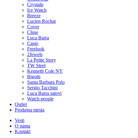
Crystalp
Ice Watch
Breeze
Lucien Rochat
Cover
Cluse
Luca Barra
Casio
Freelook
2Jewels
La Petite Story
TW Steel
Kenneth Cole NY
Bigotti
Santa Barbara Polo
Sergio Tacchini
Luca Barra satovi
Watch people
Outlet
Prodajna mesta
Vesti
O nama
Kontakt