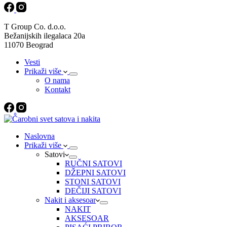
T Group Co. d.o.o.
Bežanijskih ilegalaca 20a
11070 Beograd
Vesti
Prikaži više
O nama
Kontakt
Naslovna
Prikaži više
Satovi
RUČNI SATOVI
DŽEPNI SATOVI
STONI SATOVI
DEČIJI SATOVI
Nakit i aksesoar
NAKIT
AKSESOAR