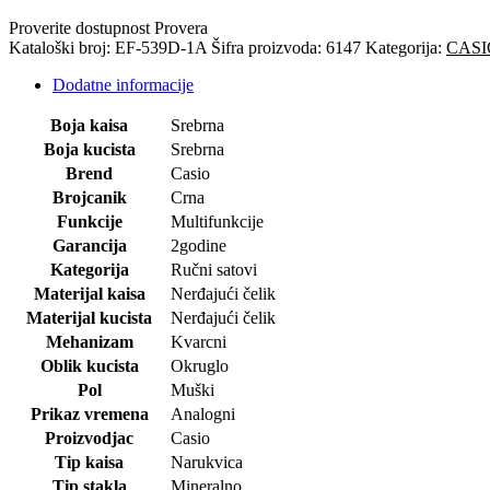
Proverite dostupnost
Provera
Kataloški broj:
EF-539D-1A
Šifra proizvoda:
6147
Kategorija:
CASI
Dodatne informacije
Boja kaisa
Srebrna
Boja kucista
Srebrna
Brend
Casio
Brojcanik
Crna
Funkcije
Multifunkcije
Garancija
2godine
Kategorija
Ručni satovi
Materijal kaisa
Nerđajući čelik
Materijal kucista
Nerđajući čelik
Mehanizam
Kvarcni
Oblik kucista
Okruglo
Pol
Muški
Prikaz vremena
Analogni
Proizvodjac
Casio
Tip kaisa
Narukvica
Tip stakla
Mineralno