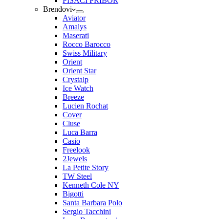
PISAĆI PRIBOR
Brendovi
Aviator
Amalys
Maserati
Rocco Barocco
Swiss Military
Orient
Orient Star
Crystalp
Ice Watch
Breeze
Lucien Rochat
Cover
Cluse
Luca Barra
Casio
Freelook
2Jewels
La Petite Story
TW Steel
Kenneth Cole NY
Bigotti
Santa Barbara Polo
Sergio Tacchini