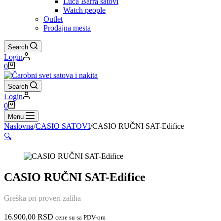
Luca Barra satovi
Watch people
Outlet
Prodajna mesta
Search
Login
Shopping
0
cart
Search
Login
Shopping
0
cart
Menu
Naslovna
/
CASIO SATOVI
/
CASIO RUČNI SAT-Edifice
🔍
CASIO RUČNI SAT-Edifice
Greška pri proveri zaliha
16.900,00
RSD
cene su sa PDV-om