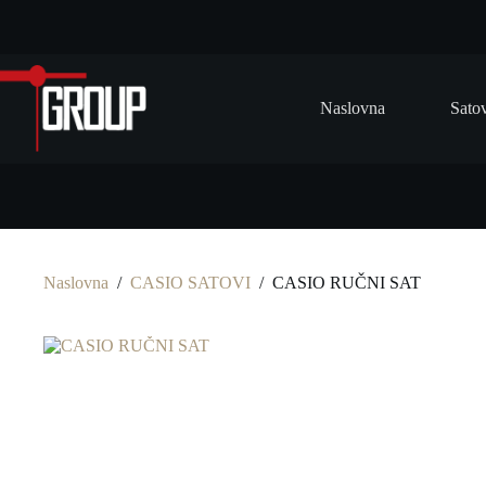
Preskoči
na
Naslovna
Sato
Naslovna
/
CASIO SATOVI
/
CASIO RUČNI SAT