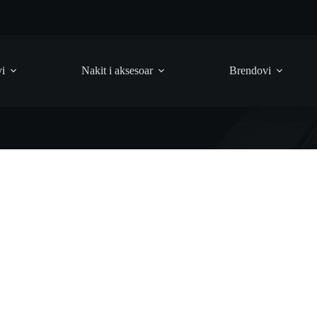
vi
Nakit i aksesoar
Brendovi