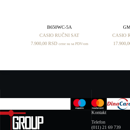
B650WC-5A
GM
CASIO RUČNI SAT
CASIO R
7.900,00
RSD
17.900,
cene su sa PDV-om
Kontakt
Telefon
(011) 21 69 739