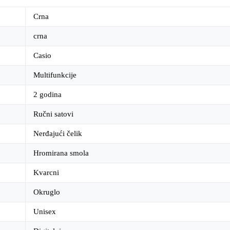
Crna
crna
Casio
Multifunkcije
2 godina
Ručni satovi
Nerđajući čelik
Hromirana smola
Kvarcni
Okruglo
Unisex