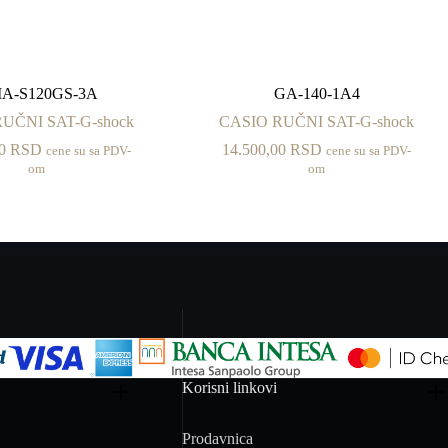
A-S120GS-3A
GA-140-1A4
UČNI SAT-G-shock
CASIO RUČNI SAT-G-shock
00
RSD
14.500,00
RSD
cene su sa PDV-
cene su sa PDV-
om
om
Korisni linkovi
Prodavnica