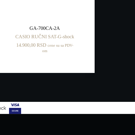
GA-700CA-2A
CASIO RUČNI SAT-G-shock
14.900,00
RSD
cene su sa PDV-
om