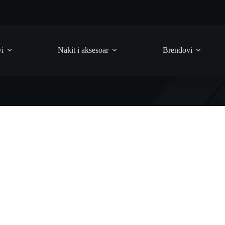
vi
Nakit i aksesoar
Brendovi