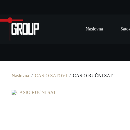
Preskoči
na
Naslovna
Sato
Naslovna
/
CASIO SATOVI
/
CASIO RUČNI SAT