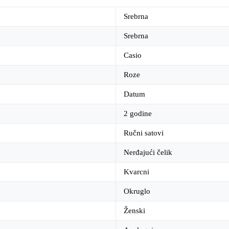
Srebrna
Srebrna
Casio
Roze
Datum
2 godine
Ručni satovi
Nerđajući čelik
Kvarcni
Okruglo
Ženski