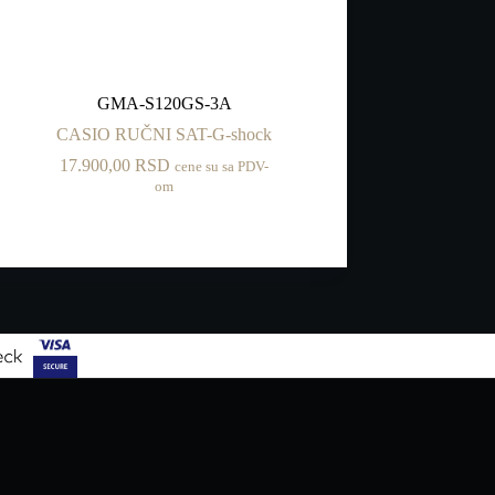
GMA-S120GS-3A
CASIO RUČNI SAT-G-shock
17.900,00
RSD
cene su sa PDV-
om