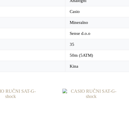
Analogni
Casio
Mineralno
Sense d.o.o
35
50m (5ATM)
Kina