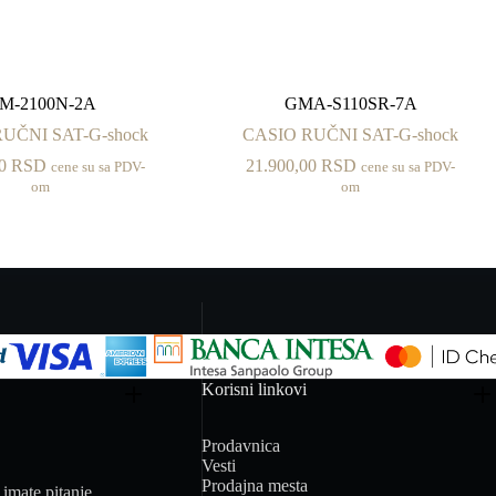
M-2100N-2A
GMA-S110SR-7A
UČNI SAT-G-shock
CASIO RUČNI SAT-G-shock
00
RSD
21.900,00
RSD
cene su sa PDV-
cene su sa PDV-
om
om
Korisni linkovi
Prodavnica
Vesti
Prodajna mesta
imate pitanje.