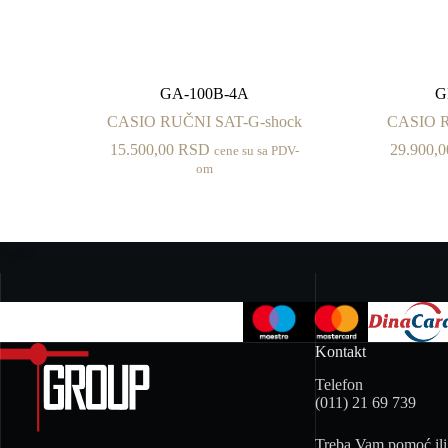
GA-100B-4A
G
CASIO RUČNI SAT-G-shock
CASIO R
15.500,00
RSD
29.900,
cene su sa PDV-
om
Kontakt
Telefon
(011) 21 69 739
Treba Vam pomoć ili 