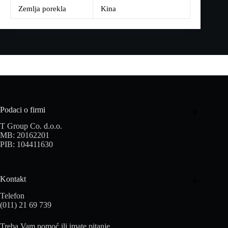
Zemlja porekla
Kina
Podaci o firmi
T Group Co. d.o.o.
MB: 20162201
PIB: 104411630
Kontakt
Telefon
(011) 21 69 739
Treba Vam pomoć ili imate pitanje.