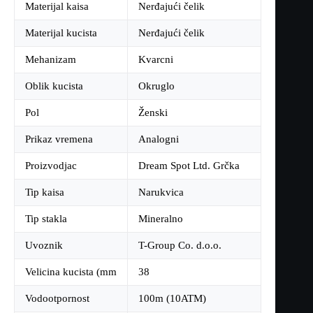
Materijal kaisa
Nerđajući čelik
Materijal kucista
Nerđajući čelik
Mehanizam
Kvarcni
Oblik kucista
Okruglo
Pol
Ženski
Prikaz vremena
Analogni
Proizvodjac
Dream Spot Ltd. Grčka
Tip kaisa
Narukvica
Tip stakla
Mineralno
Uvoznik
T-Group Co. d.o.o.
Velicina kucista (mm
38
Vodootpornost
100m (10ATM)