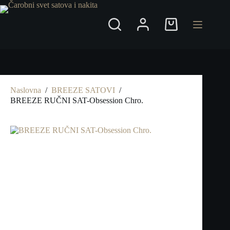
Preskoči
na
Shopping
cart
Naslovna
/
BREEZE SATOVI
/
BREEZE RUČNI SAT-Obsession Chro.