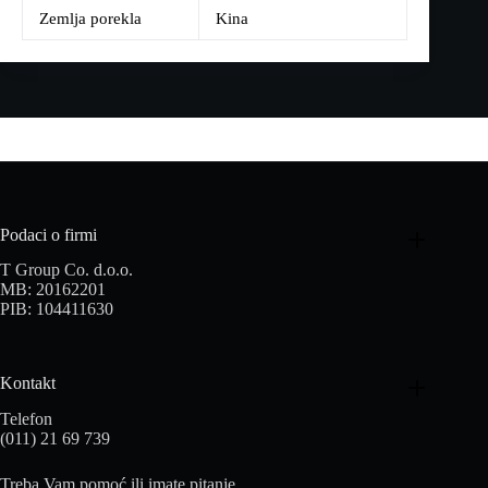
Zemlja porekla
Kina
Podaci o firmi
T Group Co. d.o.o.
MB: 20162201
PIB: 104411630
Kontakt
Telefon
(011) 21 69 739
Treba Vam pomoć ili imate pitanje.