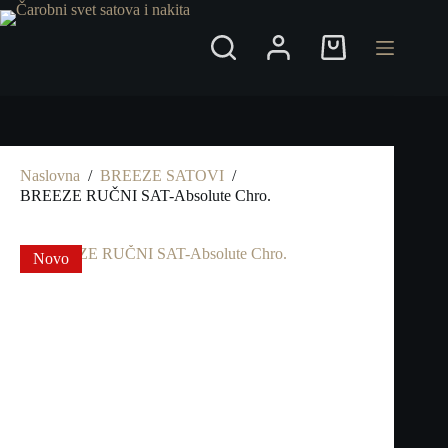
Preskoči
na
Shopping
cart
Naslovna
/
BREEZE SATOVI
/
BREEZE RUČNI SAT-Absolute Chro.
Novo