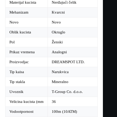
Materijal kucista
Nerđajući čelik
Mehanizam
Kvarcni
Novo
Novo
Oblik kucista
Okruglo
Pol
Ženski
Prikaz vremena
Analogni
Proizvodjac
DREAMSPOT LTD.
Tip kaisa
Narukvica
Tip stakla
Mineralno
Uvoznik
T-Group Co. d.o.o.
Velicina kucista (mm
36
Vodootpornost
100m (10ATM)