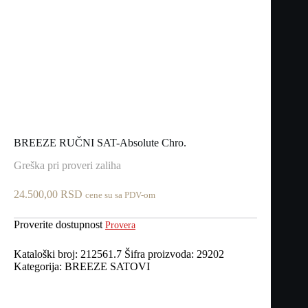
BREEZE RUČNI SAT-Absolute Chro.
Greška pri proveri zaliha
24.500,00
RSD
cene su sa PDV-om
Proverite dostupnost
Provera
Kataloški broj:
212561.7
Šifra proizvoda:
29202
Kategorija:
BREEZE SATOVI