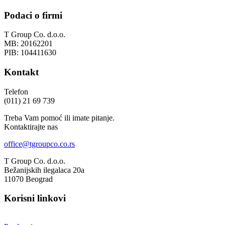
Podaci o firmi
T Group Co. d.o.o.
MB: 20162201
PIB: 104411630
Kontakt
Telefon
(011) 21 69 739
Treba Vam pomoć ili imate pitanje.
Kontaktirajte nas
office@tgroupco.co.rs
T Group Co. d.o.o.
Bežanijskih ilegalaca 20a
11070 Beograd
Korisni linkovi