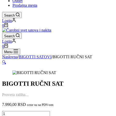
Outlet
Prodajna mesta
Search
Login
Shopping
0
cart
Search
Login
Shopping
0
cart
Menu
Naslovna
/
BIGOTTI SATOVI
/
BIGOTTI RUČNI SAT
🔍
BIGOTTI RUČNI SAT
Provera zaliha...
7.990,00
RSD
cene su sa PDV-om
BIGOTTI