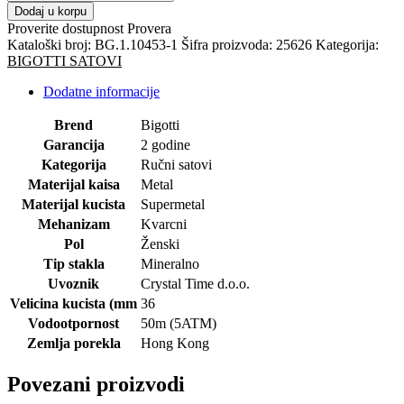
RUČNI
Dodaj u korpu
SAT
Proverite dostupnost
Provera
količina
Kataloški broj:
BG.1.10453-1
Šifra proizvoda:
25626
Kategorija:
BIGOTTI SATOVI
Dodatne informacije
Brend
Bigotti
Garancija
2 godine
Kategorija
Ručni satovi
Materijal kaisa
Metal
Materijal kucista
Supermetal
Mehanizam
Kvarcni
Pol
Ženski
Tip stakla
Mineralno
Uvoznik
Crystal Time d.o.o.
Velicina kucista (mm
36
Vodootpornost
50m (5ATM)
Zemlja porekla
Hong Kong
Povezani proizvodi