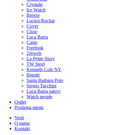
Crystalp
Ice Watch
Breeze
Lucien Rochat
Cover
Cluse
Luca Barra
Casio
Freelook
2Jewels
La Petite Story
TW Steel
Kenneth Cole NY
Bigotti
Santa Barbara Polo
Sergio Tacchini
Luca Barra satovi
Watch people
Outlet
Prodajna mesta
Vesti
O nama
Kontakt