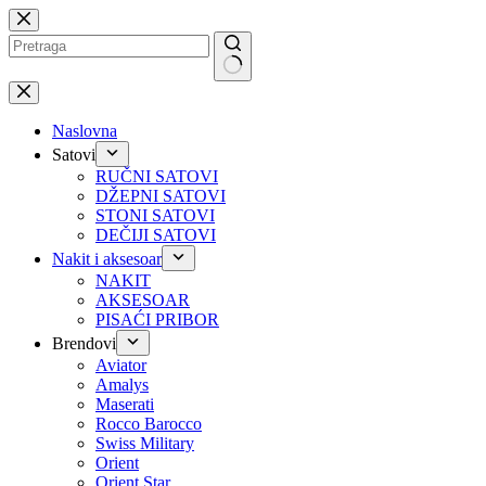
Preskoči
na
No
results
Naslovna
Satovi
RUČNI SATOVI
DŽEPNI SATOVI
STONI SATOVI
DEČIJI SATOVI
Nakit i aksesoar
NAKIT
AKSESOAR
PISAĆI PRIBOR
Brendovi
Aviator
Amalys
Maserati
Rocco Barocco
Swiss Military
Orient
Orient Star