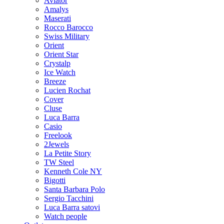
Aviator
Amalys
Maserati
Rocco Barocco
Swiss Military
Orient
Orient Star
Crystalp
Ice Watch
Breeze
Lucien Rochat
Cover
Cluse
Luca Barra
Casio
Freelook
2Jewels
La Petite Story
TW Steel
Kenneth Cole NY
Bigotti
Santa Barbara Polo
Sergio Tacchini
Luca Barra satovi
Watch people