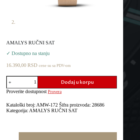
AMALYS RUČNI SAT
✓ Dostupno na stanju
16.390,00
RSD
cene su sa PDV-om
AMALYS
Dodaj u korpu
RUČNI
SAT
Proverite dostupnost
Provera
količina
Kataloški broj:
AMW-172
Šifra proizvoda:
28686
Kategorija:
AMALYS RUČNI SAT