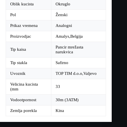
Oblik kucista
Okruglo
Pol
Ženski
Prikaz vremena
Analogni
Proizvodjac
Amalys,Belgija
Pancir mrežasta
Tip kaisa
narukvica
Tip stakla
Safirno
Uvoznik
TOP TIM d.o.o,Valjevo
Velicina kucista
33
(mm
Vodootpornost
30m (3ATM)
Zemlja porekla
Kina