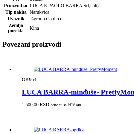
Proizvodjac
LUCA E PAOLO BARRA Srl,Italija
Tip nakita
Narukvica
Uvoznik
T-group Co.d.o.o
Zemlja
Kina
porekla
Povezani proizvodi
OK963
LUCA BARRA-minđuše- PrettyMo
1.500,00
RSD
cene su sa PDV-om