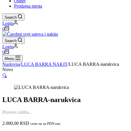
Outlet
Prodajna mesta
Search
Login
Shopping
0
cart
Search
Login
Shopping
0
cart
Menu
Naslovna
/
LUCA BARRA NAKIT
/
LUCA BARRA-narukvica
Novo
🔍
LUCA BARRA-narukvica
Provera zaliha...
2.000,00
RSD
cene su sa PDV-om