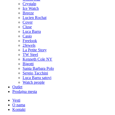
Crystalp
Ice Watch
Breeze
Lucien Rochat
Cover
Cluse
Luca Barra
Casio
Freelook
2Jewels
La Petite Story
TW Steel
Kenneth Cole NY
Bigotti
Santa Barbara Polo
Sergio Tacchini
Luca Barra satovi
Watch people
Outlet
Prodajna mesta
Vesti
O nama
Kontakt