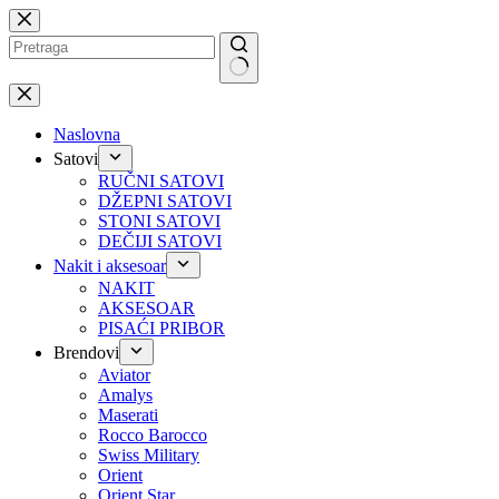
Preskoči
na
No
results
Naslovna
Satovi
RUČNI SATOVI
DŽEPNI SATOVI
STONI SATOVI
DEČIJI SATOVI
Nakit i aksesoar
NAKIT
AKSESOAR
PISAĆI PRIBOR
Brendovi
Aviator
Amalys
Maserati
Rocco Barocco
Swiss Military
Orient
Orient Star