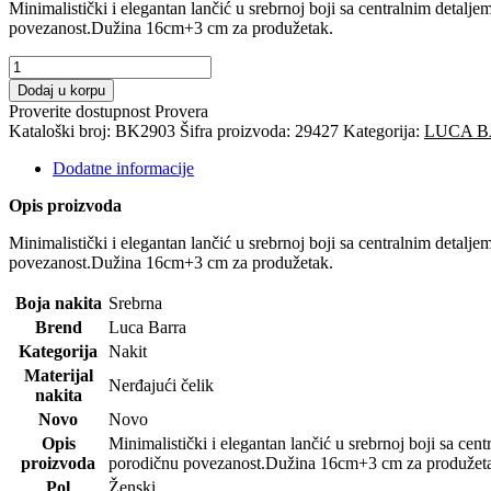
Minimalistički i elegantan lančić u srebrnoj boji sa centralnim detalje
povezanost.Dužina 16cm+3 cm za produžetak.
LUCA
BARRA-
Dodaj u korpu
narukvica
Proverite dostupnost
Provera
količina
Kataloški broj:
BK2903
Šifra proizvoda:
29427
Kategorija:
LUCA B
Dodatne informacije
Opis proizvoda
Minimalistički i elegantan lančić u srebrnoj boji sa centralnim detalje
povezanost.Dužina 16cm+3 cm za produžetak.
Boja nakita
Srebrna
Brend
Luca Barra
Kategorija
Nakit
Materijal
Nerđajući čelik
nakita
Novo
Novo
Opis
Minimalistički i elegantan lančić u srebrnoj boji sa cent
proizvoda
porodičnu povezanost.Dužina 16cm+3 cm za produžet
Pol
Ženski