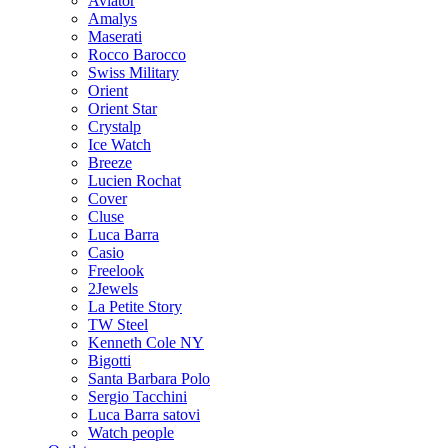
Aviator
Amalys
Maserati
Rocco Barocco
Swiss Military
Orient
Orient Star
Crystalp
Ice Watch
Breeze
Lucien Rochat
Cover
Cluse
Luca Barra
Casio
Freelook
2Jewels
La Petite Story
TW Steel
Kenneth Cole NY
Bigotti
Santa Barbara Polo
Sergio Tacchini
Luca Barra satovi
Watch people