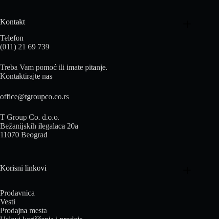
Kontakt
Telefon
(011) 21 69 739
Treba Vam pomoć ili imate pitanje.
Kontaktirajte nas
office@tgroupco.co.rs
T Group Co. d.o.o.
Bežanijskih ilegalaca 20a
11070 Beograd
Korisni linkovi
Prodavnica
Vesti
Prodajna mesta