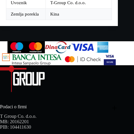
Uvoznik
T-Group Co. d.o.o.
Zemlja porekla
Kina
Podaci o firmi
T Group Co. d.o.o.
MB: 20162201
PIB: 104411630