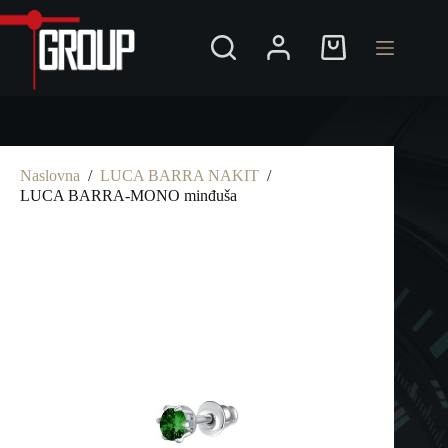
Preskoči
na
Shopping
cart
Naslovna
/
LUCA BARRA NAKIT
/
LUCA BARRA-MONO minđuša