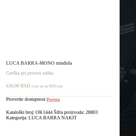
LUCA BARRA-MONO minđuša
Greška pri proveri zaliha
630,00
RSD
cene su sa PDV-om
Proverite dostupnost
Provera
Kataloški broj:
OK1444
Šifra proizvoda:
28803
Kategorija:
LUCA BARRA NAKIT