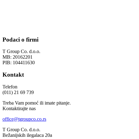
Podaci o firmi
T Group Co. d.o.o.
MB: 20162201
PIB: 104411630
Kontakt
Telefon
(011) 21 69 739
Treba Vam pomoć ili imate pitanje.
Kontaktirajte nas
office@tgroupco.co.rs
T Group Co. d.o.o.
Bežanijskih ilegalaca 20a