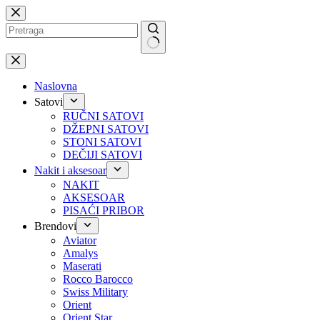
Preskoči
na
No
results
Naslovna
Satovi
RUČNI SATOVI
DŽEPNI SATOVI
STONI SATOVI
DEČIJI SATOVI
Nakit i aksesoar
NAKIT
AKSESOAR
PISAĆI PRIBOR
Brendovi
Aviator
Amalys
Maserati
Rocco Barocco
Swiss Military
Orient
Orient Star