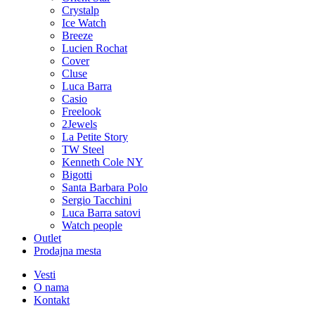
Crystalp
Ice Watch
Breeze
Lucien Rochat
Cover
Cluse
Luca Barra
Casio
Freelook
2Jewels
La Petite Story
TW Steel
Kenneth Cole NY
Bigotti
Santa Barbara Polo
Sergio Tacchini
Luca Barra satovi
Watch people
Outlet
Prodajna mesta
Vesti
O nama
Kontakt