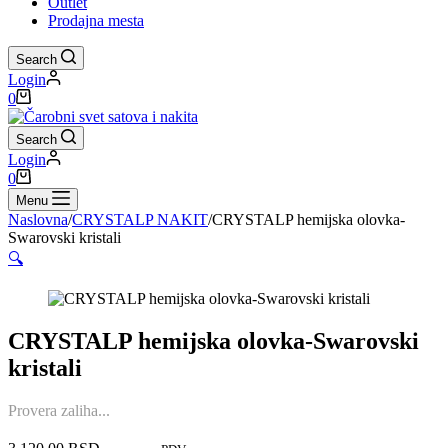
Outlet
Prodajna mesta
Search
Login
Shopping
0
cart
Search
Login
Shopping
0
cart
Menu
Naslovna
/
CRYSTALP NAKIT
/
CRYSTALP hemijska olovka-
Swarovski kristali
🔍
CRYSTALP hemijska olovka-Swarovski
kristali
Provera zaliha...