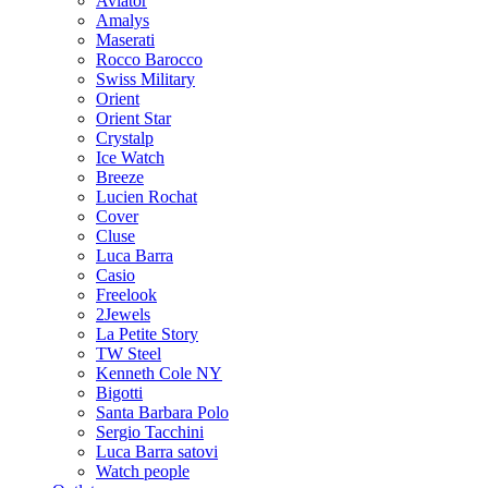
Aviator
Amalys
Maserati
Rocco Barocco
Swiss Military
Orient
Orient Star
Crystalp
Ice Watch
Breeze
Lucien Rochat
Cover
Cluse
Luca Barra
Casio
Freelook
2Jewels
La Petite Story
TW Steel
Kenneth Cole NY
Bigotti
Santa Barbara Polo
Sergio Tacchini
Luca Barra satovi
Watch people