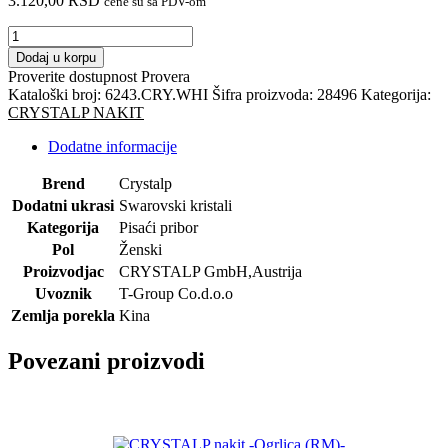
3.120,00
RSD
cene su sa PDV-om
CRYSTALP
hemijska
Dodaj u korpu
olovka-
Proverite dostupnost
Provera
Swarovski
Kataloški broj:
6243.CRY.WHI
Šifra proizvoda:
28496
Kategorija:
kristali
CRYSTALP NAKIT
količina
Dodatne informacije
Brend
Crystalp
Dodatni ukrasi
Swarovski kristali
Kategorija
Pisaći pribor
Pol
Ženski
Proizvodjac
CRYSTALP GmbH,Austrija
Uvoznik
T-Group Co.d.o.o
Zemlja porekla
Kina
Povezani proizvodi