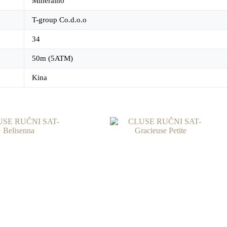
Mineralno
T-group Co.d.o.o
34
50m (5ATM)
Kina