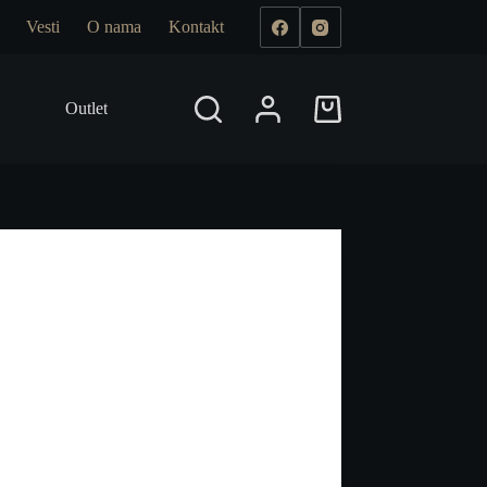
Vesti
O nama
Kontakt
Outlet
Prodajna mesta
Shopping
cart