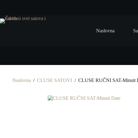
Preskoči
na
Naslovna
Sa
Naslovna
/
CLUSE SATOVI
/
CLUSE RUČNI SAT-Minuit 