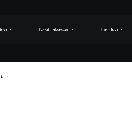
tovi
Nakit i aksesoar
Brendovi
Date