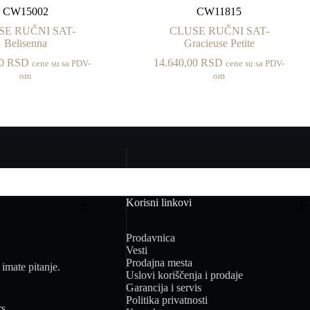
CW15002
CW11815
SE RUČNI SAT-
CLUSE RUČNI SAT-
Belisenna
Gracieuse Petite
00
RSD
14.640,00
RSD
cene su sa PDV-
cene su sa PDV-
om
om
Korisni linkovi
Prodavnica
Vesti
Prodajna mesta
imate pitanje.
Uslovi koriščenja i prodaje
Garancija i servis
Politika privatnosti
rs