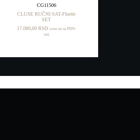
CG11506
CLUSE RUČNI SAT-Fluette
SET
17.080,00
RSD
cene su sa PDV-
om