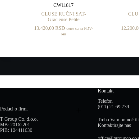
CW11817
CLUSE RUČNI SAT-
CLU
Gracieuse Petite
13.420,00
RSD
12.200,
cene su sa PDV-
om
Kontakt
Telefon
(011) 21 69 739
Podaci o firmi
T Group Co. d.o.o.
Treba Vam pomoć ili 
MB: 20162201
Kontaktirajte nas
PIB: 104411630
office@tgroupco.co.