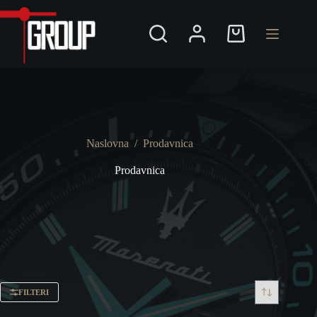
Preskoči
na
Shopping
cart
Naslovna
/
Prodavnica
Prodavnica
FILTERI