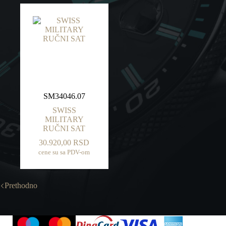
SM34046.07
SWISS
MILITARY
RUČNI SAT
30.920,00
RSD
cene su sa PDV-om
Prethodno